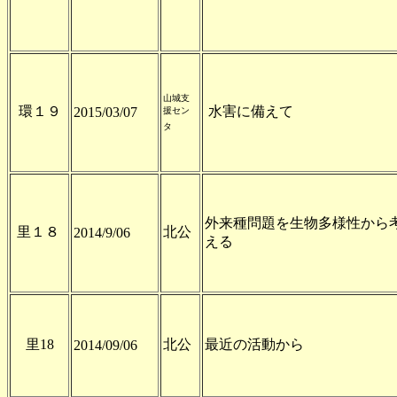
山城支
環１９
水害に備えて
2015/03/07
援セン
タ
外来種問題を生物多様性から
里１８
北公
2014/9/06
える
里18
北公
最近の活動から
2014/09/06