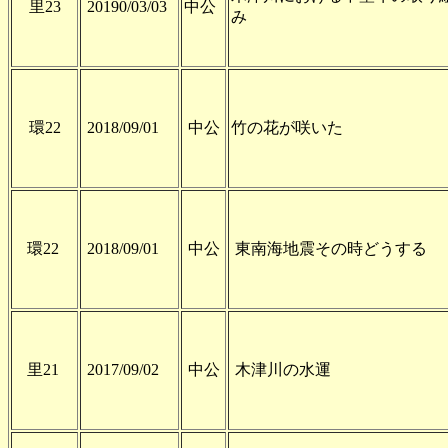
里23
20190/03/03
中公
み
環22
2018/09/01
中公
竹の花が咲いた
環22
2018/09/01
中公
東南海地震その時どうする
里21
2017/09/02
中公
木津川の水運