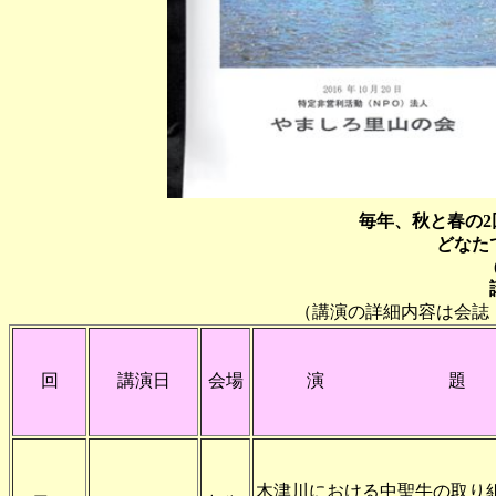
毎年、秋と春の2
どなた
（講演の詳細内容は会誌
回
講演日
会場
演 題
木津川における中聖牛の取り