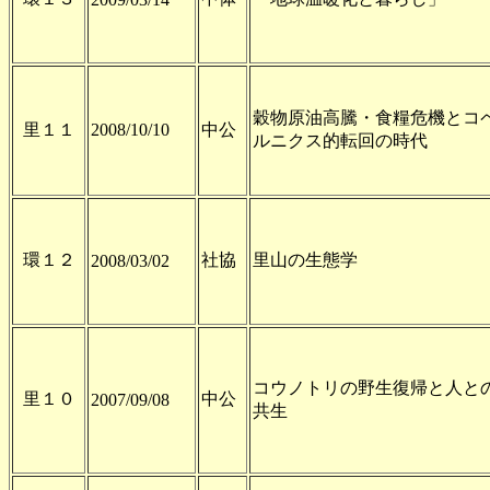
穀物原油高騰・食糧危機とコ
里１１
2008/10/10
中公
ルニクス的転回の時代
環１２
社協
里山の生態学
2008/03/02
コウノトリの野生復帰と人と
里１０
中公
2007/09/08
共生