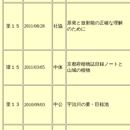
原発と放射能の正確な理解
里１５
2011/08/28
社協
のために
京都府植物誌目録ノートと
環１５
2011/03/05
中体
山城の植物
里１３
中公
宇治川の要・巨椋池
2010/09/03