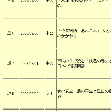
里６
2003/09/06
中公
「木津川が思わせてくれるも
の」
「今昔物語 あれこれ」 人と
里６
中公
2003/09/06
のかかわり
市民の目で読む「沈黙の春」
環７
中公
2003/03/01
日本の環境問題
食の安全・農の再生と里山の
環６
商工
2002/03/02
値