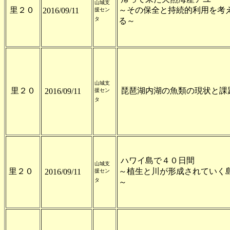
山城支
里２０
～その保全と持続的利用を考
2016/09/11
援セン
タ
る～
山城支
里２０
琵琶湖内湖の魚類の現状と課
2016/09/11
援セン
タ
ハワイ島で４０日間
山城支
里２０
～植生と川が形成されていく
2016/09/11
援セン
タ
～