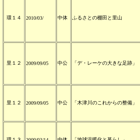
環１４
中体
ふるさとの棚田と里山
2010/03/
里１２
中公
「デ・レーケの大きな足跡」
2009/09/05
里１２
中公
「木津川のこれからの整備」
2009/09/05
環１３
中体
「地球温暖化と暮らし」
2009/03/14