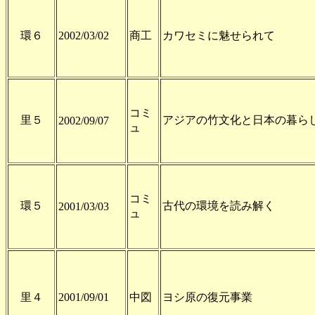
環６
2002/03/02
商工
カワセミに魅せられて
コミ
里５
アジアの竹文化と日本の暮ら
2002/09/07
ュ
コミ
環５
古代の環境を読み解く
2001/03/03
ュ
里４
2001/09/01
中図
ヨシ原の復元事業