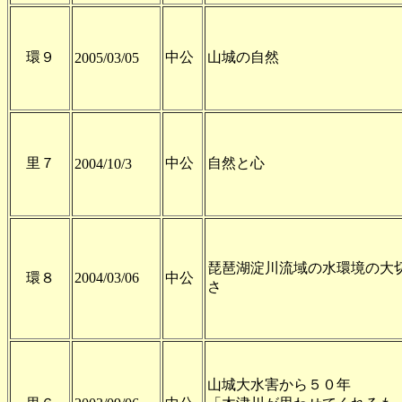
環９
中公
山城の自然
2005/03/05
里７
中公
自然と心
2004/10/3
琵琶湖淀川流域の水環境の大
環８
2004/03/06
中公
さ
山城大水害から５０年