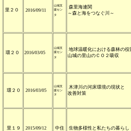
山城支
森里海連関
里２０
2016/09/11
援セン
～森と海をつなぐ川～
タ
山城支
地球温暖化における森林の役
環２０
2016/03/05
援セン
山城の里山のＣＯ２吸収
タ
山城支
木津川の河床環境の現状と
環２０
2016/03/05
援セン
改善対策
タ
里１９
2015/09/12
中住
生物多様性と私たちの暮らし