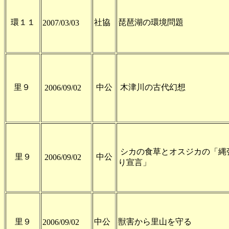
環１１
社協
琵琶湖の環境問題
2007/03/03
里９
中公
木津川の古代幻想
2006/09/02
シカの食草とオスジカの「縄
里９
中公
2006/09/02
り宣言」
里９
中公
獣害から里山を守る
2006/09/02