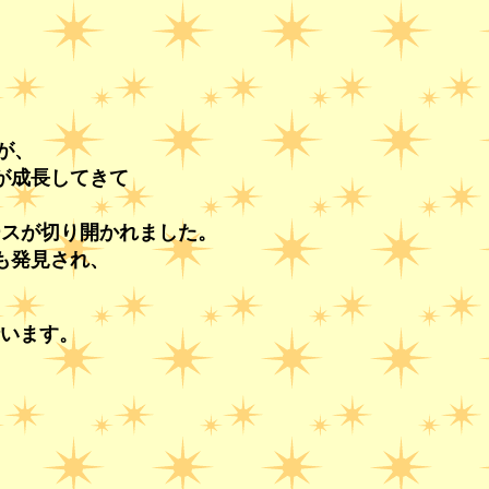
が、
が成長してきて
ースが切り開かれました。
も発見され、
います。