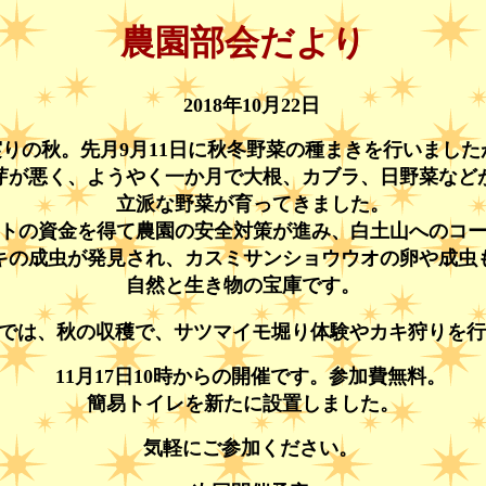
農園部会だより
年
月
日
2018
10
22
実りの秋。先月
月
日に秋冬野菜の種まきを行いました
9
11
芽が悪く、ようやく一か月で大根、カブラ、日野菜など
立派な野菜が育ってきました。
トの資金を得て農園の安全対策が進み、白土山へのコ
キの成虫が発見され、カスミサンショウウオの卵や成虫
自然と生き物の宝庫です。
では、秋の収穫で、サツマイモ堀り体験やカキ狩りを行
月
日
時からの開催です。参加費無料。
11
17
10
簡易トイレを新たに設置しました。
気軽にご参加ください。