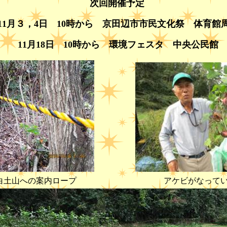
次回開催予定
月３，
日
時から 京田辺市市民文化祭 体育館
11
4
10
月
日
時から 環境フェスタ 中央公民館
11
18
10
白土山への案内ロープ
アケビがなって