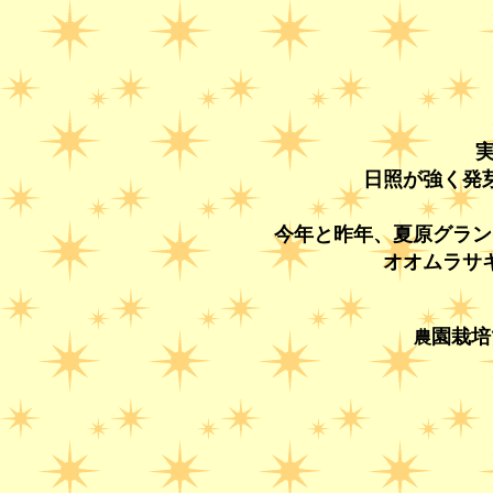
日照が強く発
今年と昨年、夏原グラン
オオムラサ
園栽培
農