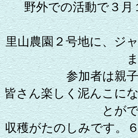
野外での活動で３月
里山農園２号地に、ジ
参加者は親
皆さん楽しく泥んこに
とが
収穫がたのしみです。