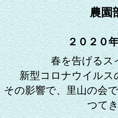
農園
２０２０
春を告げるスイ
新型コロナウイルス
その影響で、里山の会
つて