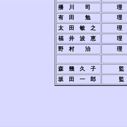
播 川 司
理
有 田 勉
理
太 田 敏 之
理
福 井 波 恵
理
野 村 治
理
森 幾 久 子
監
坂 田 一 郎
監