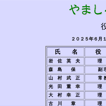
２０２５年６月
氏 名
役
岩 佐 英 夫
理 
森 島 保
副 理
山 村 武 正
常 務
光 田 重 幸
理
大 村 幸 正
理
古 川 章
理