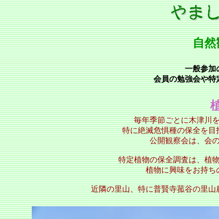
自然
一般参加
会員の勉強会や特
毎年季節ごとに木津川
特に絶滅危惧種の保全を
公開観察会は、会
特定植物の保全調査は、植
植物に興味をお持ち
近隣の里山、特に普賢寺菰谷の里山