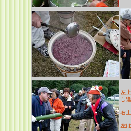
左上
し違
右上
左は