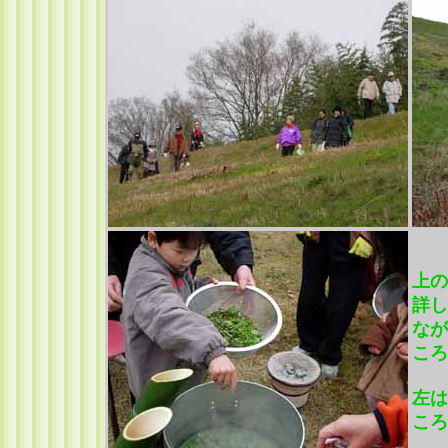
上の
詳し
なが
ころ
左は
ころ