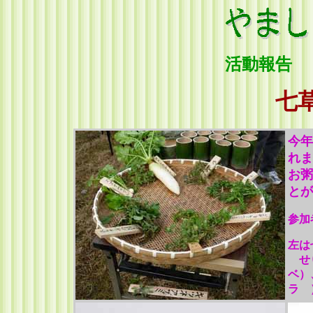
活動報告 
七
今年
れま
お粥
とが
参加
左は
せり
ベ）
ラ 