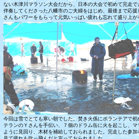
ない木津川マラソン大会だから、日本の大会で初めて完走で
伴奏してくださった八幡市のご夫婦をはじめ、最後まで応援
さんもパワーをもらって元気いっぱい疲れも忘れて盛り上が
今回は雪でとても寒い朝でした。焚き火係にボランテアで初
テランのＹさんを手伝い、７個のドラム缶に火を起こし、マ
ように見回り、木材を補給しておられました。完走した参加
見て疲れも吹っ飛んだと言っておられました。