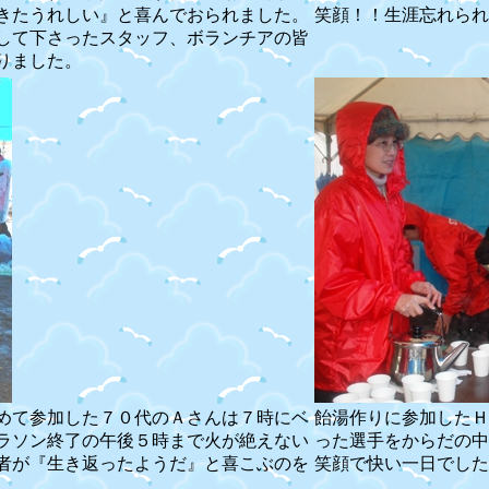
きたうれしい』と喜んでおられました。
笑顔！！生涯忘れられ
して下さったスタッフ、ボランチアの皆
りました。
めて参加した７０代のＡさんは７時にベ
飴湯作りに参加したＨ
ラソン終了の午後５時まで火が絶えない
った選手をからだの中
者が『生き返ったようだ』と喜こぶのを
笑顔で快い一日でした