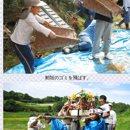
籾殻のゴミを飛ばす。