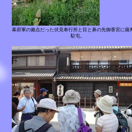
幕府軍の拠点だった伏見奉行所と目と鼻の先御香宮に薩
駐屯。