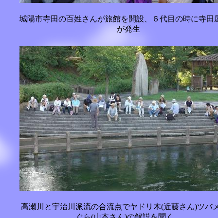
城陽市寺田の百姓さんが旅館を開設、６代目の時に寺田
が発生
高瀬川と宇治川派流の合流点でヤドリ木(近藤さん)ツバ
ぐら(山本さん)の解説を聞く。