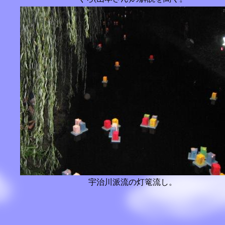
宇治川派流の灯篭流し。