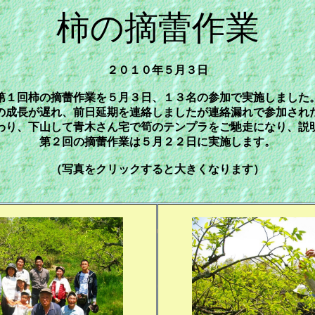
柿の摘蕾作業
２０１０年５月３日
第１回柿の摘蕾作業を５月３日、１３名の参加で実施しました
の成長が遅れ、前日延期を連絡しましたが連絡漏れで参加され
わり、下山して青木さん宅で筍のテンプラをご馳走になり、説
第２回の摘蕾作業は５月２２日に実施します。
（写真をクリックすると大きくなります）