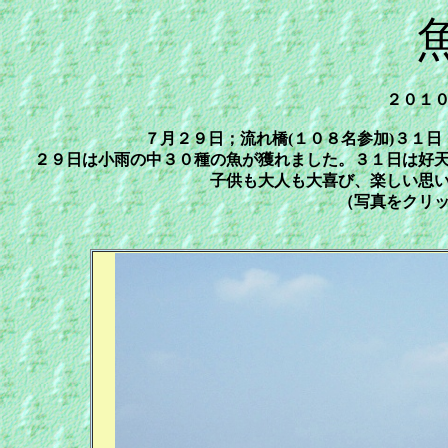
２０１
７月２９日；流れ橋(１０８名参加)３１日
２９日は小雨の中３０種の魚が獲れました。３１日は好
子供も大人も大喜び、楽しい思
（写真をクリ