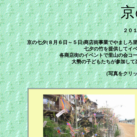
京
２０
京の七夕(８月６日～５日)商店街事業でやましろ
七夕の竹を提供してイ
各商店街のイベントで里山の会コ
大勢の子どもたちが参加して
（写真をクリ