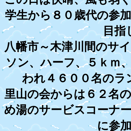
学生から８０歳代の参
目指
八幡市～木津川間のサ
ソン、ハーフ、５ｋｍ
われ４６００名のラ
里山の会からは６２名
め湯のサービスコーナ
に参