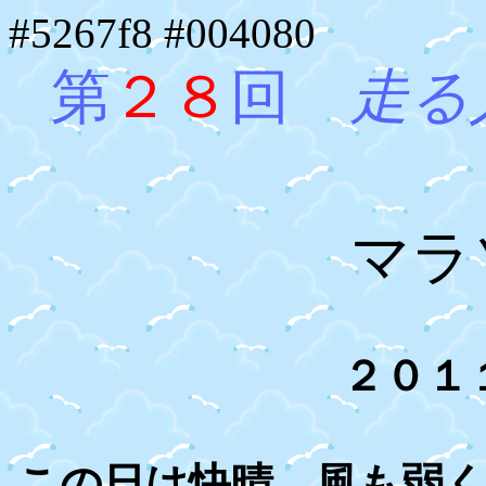
#5267f8 #004080
第
２８
回
走る
京都
マラ
２０１
この日は快晴、風も弱