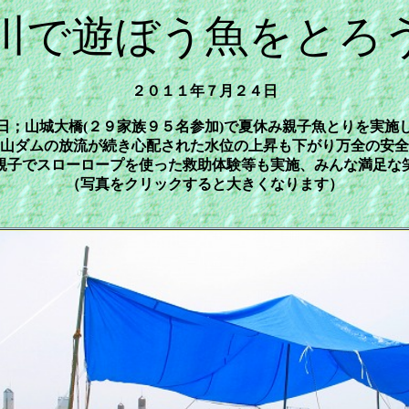
川で遊ぼう魚をとろ
２０１１年７月２４日
日；山城大橋(２９家族９５名参加)で夏休み親子魚とりを実施
山ダムの放流が続き心配された水位の上昇も下がり万全の安全
親子でスローロープを使った救助体験等も実施、みんな満足な
（写真をクリックすると大きくなります）