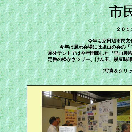
市
２０１
今年も京田辺市民文
今年は展示会場には里山の会の『
屋外テントでは今年開墾した『里山農
定番の松かさツリー、けん玉、黒豆味
（写真をクリ