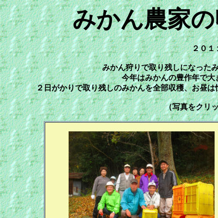
みかん農家の
２０１
みかん狩りで取り残しになった
今年はみかんの豊作年で大
２日がかりで取り残しのみかんを全部収穫、お昼は
（写真をクリ