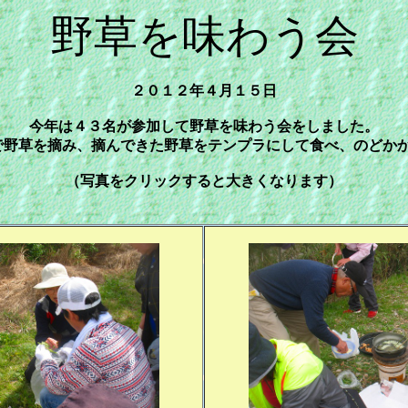
野草を味わう会
２０１２年４月１５日
今年は４３名が参加して野草を味わう会をしました。
で野草を摘み、摘んできた野草をテンプラにして食べ、のどかか
（写真をクリックすると大きくなります）