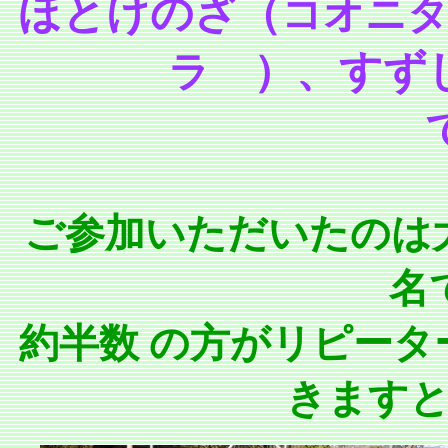
ほとけのざ（
コオニ
）、すず
ラ
ご参加いただいたのは大人 
名
約半数 の方がリピー
きます