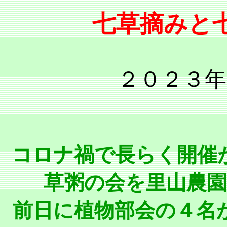
七草摘みと
２０２３年
コロナ禍で長らく開催
草粥の会を里山農
前日に植物部会の４名