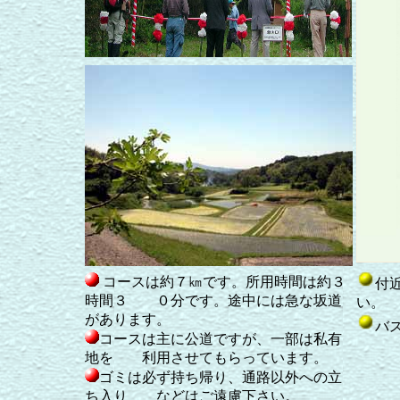
コースは約７㎞です。所用時間は約３
付
時間３ ０分です。途中には急な坂道
い。
があります。
バ
コースは主に公道ですが、一部は私有
高
地を 利用させてもらっています。
水
ゴミは必ず持ち帰り、通路以外への立
帰
ち入り などはご遠慮下さい。