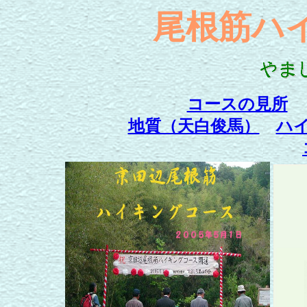
尾根筋ハ
コースの見所
地質（天白俊馬）
ハ