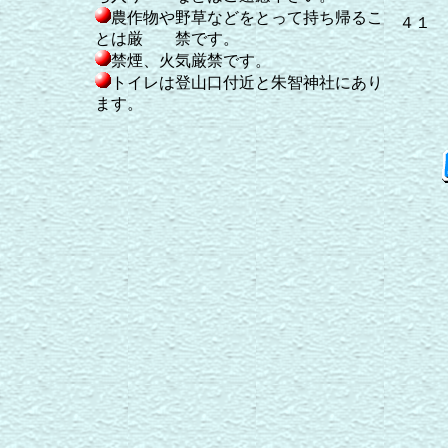
１２
農作物や野草などをとって持ち帰るこ
４１
とは厳 禁です。
天
禁煙、火気厳禁です。
１
トイレは登山口付近と朱智神社にあり
高
ます。
１